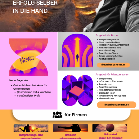
ERFOLG SELBER
IN DIE HAND.
Angebot für Firmen
Entspannungskurse
Stark durch Resilienz
Fokussiert durch Achtsamkeit
Kommunikations- und
Rhetoriktraining
Rauchfrei im Team
Power Learning für Ihre
Auszubildenden
linapeinze@andese.de
Angebot für Privatpersonen
Entspannung
Neue Angebote
Glück und Zufriedenheit
Powerlernen
Online Achtsamkeitskurs für
Rauchfrei werden
Unternehmen
Kompetenzen stärken
(Kurzversion mit 4 Wochen)
Blockaden lösen
vergünstigter Preis
Powerlearning mit Hypnose
Ziele erreichen
linapeinze@andese.de
für Firmen
Fokussiert
Entspannungs- und
Resilienz
durch Achtsamkeit
Stressprävention
Widerstandskraft