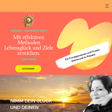
ANDESE - AN DEINER SEITE
Mit effektiven
Methoden
Lebensglück und Ziele
Für Privatpersonen und Firmen
erreichen.
Online und in Präsenz
LINA PEINZE
JETZT BUCHEN
NIMM DEIN GLÜCK
UND DEINEN